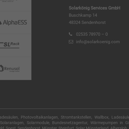
Solarkönig Services GmbH
Buschkamp 14
48324 Sendenhorst
02535 78970 – 0
info@solarkoenig.com
Ladesäulen, Photovoltaikanlagen, Stromtankstellen, Wallbox, Ladesäule
g Solaranlagen, Solarmodule, Bundesnetzagentur, Wärmepumpen in Gü
d, Soest, Sendenhorst, Münster, Steinfurt, Solar Münsterland, Albersloh,