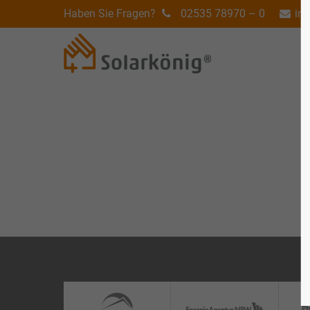
Haben Sie Fragen?
02535 78970 – 0
in