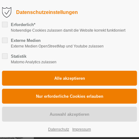
fo@solarkoenig.com
Service-Anfrage (Störung)
Datenschutzeinstellungen
LEISTUNGEN
REFERENZEN
SOLARKÖNIG
Erforderlich*
Notwendige Cookies zulassen damit die Website korrekt funktioniert
Externe Medien
Externe Medien OpenStreetMap und Youtube zulassen
Statistik
Matomo Analytics zulassen
KONTAKT
Datenschutz
Impressum