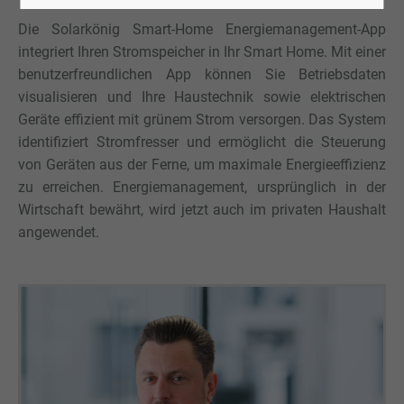
Die Solarkönig Smart-Home Energiemanagement-App
integriert Ihren Stromspeicher in Ihr Smart Home. Mit einer
benutzerfreundlichen App können Sie Betriebsdaten
visualisieren und Ihre Haustechnik sowie elektrischen
Geräte effizient mit grünem Strom versorgen. Das System
identifiziert Stromfresser und ermöglicht die Steuerung
von Geräten aus der Ferne, um maximale Energieeffizienz
zu erreichen. Energiemanagement, ursprünglich in der
Wirtschaft bewährt, wird jetzt auch im privaten Haushalt
angewendet.