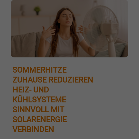
SOMMERHITZE
ZUHAUSE REDUZIEREN
HEIZ- UND
KÜHLSYSTEME
SINNVOLL MIT
SOLARENERGIE
VERBINDEN