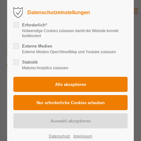
Datenschutzeinstellungen
Erforderlich*
Notwendige Cookies zulassen damit die Website korrekt
funktioniert
Hallenbad Niederheid
Externe Medien
Düsseldorf
Externe Medien OpenStreetMap und Youtube zulassen
Statistik
Öffentlich
Matomo Analytics zulassen
Peakleistung Gesamtanlage
98,80 kWp
Peakleistung
380 Wp
Photovoltaikmodule
Modulanzahl
260
Datenschutz
Impressum
Zelltechnologie
Monokristallin