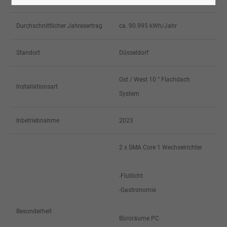
Durchschnittlicher Jahresertrag
ca. 90.995 kWh/Jahr
Standort
Düsseldorf
Ost / West 10 ° Flachdach
Installationsart
System
Inbetriebnahme
2023
2 x SMA Core 1 Wechselrichter
-Flutlicht
-Gastronomie
Besonderheit
Büroräume PC