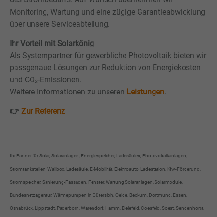
Monitoring, Wartung und eine zügige Garantieabwicklung
über unsere Serviceabteilung.
Ihr Vorteil mit Solarkönig
Als Systempartner für gewerbliche Photovoltaik bieten wir
passgenaue Lösungen zur Reduktion von Energiekosten
und CO₂-Emissionen.
Weitere Informationen zu unseren
Leistungen
.
👉
Zur Referenz
Ihr Partner für Solar, Solaranlagen, Energiespeicher, Ladesäulen, Photovoltaikanlagen,
Stromtankstellen, Wallbox, Ladesäule, E-Mobilität, Elektroauto, Ladestation, Kfw-Förderung,
Stromspeicher, Sanierung-Fassaden, Fenster, Wartung Solaranlagen, Solarmodule,
Bundesnetzagentur, Wärmepumpen in Gütersloh, Oelde, Beckum, Dortmund, Essen,
Osnabrück, Lippstadt, Paderborn, Warendorf, Hamm, Bielefeld, Coesfeld, Soest, Sendenhorst,